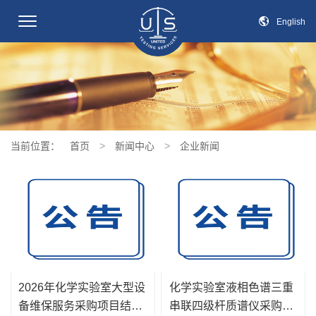
切
English
换
导
航
当前位置：
首页
>
新闻中心
>
企业新闻
2026年化学实验室大型设
化学实验室液相色谱三重
备维保服务采购项目结果
串联四级杆质谱仪采购项