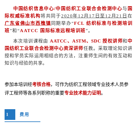
中国纺织信息中心/中国纺织工业联合会检测中心
与
国
际权威标准机构
将共同于
2020年12月17日至12月21日
在
广东省佛山市西樵镇
同期举办“
FCL 纺织标准与检测培训
班
”和“
AATCC 国际标准远程培训班
”。
本次培训课程由
AATCC、ASTM、SDC 授权讲师
和
中
国纺织工业联合会检测中心资深讲师
任教。采取理论知识讲
授和学员实际运用相结合的方法，注重师生间的有效互动和
知识与经验的共享。
参加本培训经
考核合格
，可作为纺织工程领域专业技术人员参
评工程师等各系列职称的重要
专业技术能力证明
。
1
费用